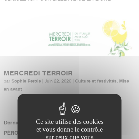
MERCREDI TERROIR
Sophie Perols
Culture et festivités
Mise
par
|
Juin 22, 2026
|
,
en avant
« Entrées précédentes
Ce site utilise des cookies
Derniers Articles ajoutés
et vous donne le contrôle
PÉROLS DU RIRE
sur ceux que vous