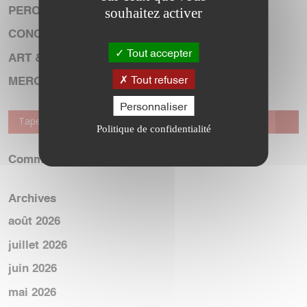
souhaitez activer
PEROLS DU RIRE
CONCERT
Tout accepter
ART & SYMPHONIE
Tout refuser
MERCREDI TERROIR
Personnaliser
Politique de confidentialité
Commentaires récents
Archives
août 2026
juillet 2026
juin 2026
mai 2026