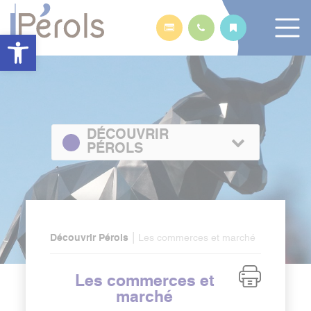
Panneau de gestion des cookies
Ouvrir la barre d’outils
DÉCOUVRIR
PÉROLS
|
Découvrir Pérols
Les commerces et marché
Les commerces et
marché