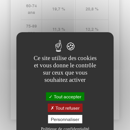
60-74
19,7 %
20,8 %
ans
75-89
11,3 %
12,2 %
ans
90 ans
0,8 %
1,8 %
et +
Ce site utilise des cookies
Ses logements
et vous donne le contrôle
sur ceux que vous
4 276 logements répartis en :
souhaitez activer
3 759 résidences principales
517 résidences secondaires et logements
Tout accepter
occasionnels.
Tout refuser
Personnaliser
Politique de confidentialité