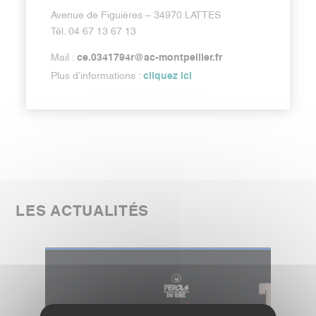
Avenue de Figuières – 34970 LATTES
Tél. 04 67 13 67 13
ce.0341794r@ac-montpellier.fr
Mail :
cliquez ici
Plus d’informations :
LES ACTUALITÉS