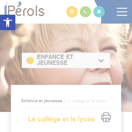
Panneau de gestion des cookies
Ouvrir la barre d’outils
ENFANCE ET
JEUNESSE
|
Enfance et jeunesse
Le collège et le lycée
Le collège et le lycée