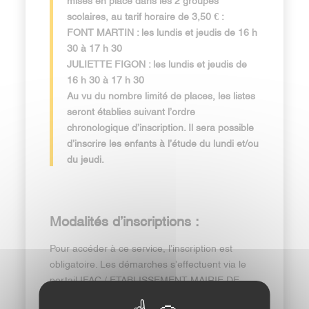
scolaires, au tarif horaire de 3,50 € :
FONT MARTIN : les lundis et jeudis de 16 h
30 à 17 h 30
JULIETTE FIGON : les lundis et jeudis de
16 h 30 à 17 h 30
Au vu du nombre limité de places, les listes
seront établies suivant l’ordre
chronologique d’inscription. Il sera possible
d’inscrire les enfants à l’étude du lundi et/ou
du jeudi.
Modalités d’inscriptions :
Pour accéder à ce service, l’inscription est
obligatoire. Les démarches s’effectuent via le
portail IFAC / ETABLISSEMENT MAIRIE DE
PEROLS. Pour des raisons d’organisation, les