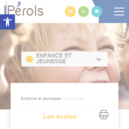
Panneau de gestion des cookies
Ouvrir la barre d’outils
ENFANCE ET
JEUNESSE
|
Enfance et jeunesse
Les écoles
Les écoles