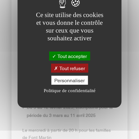
réservations et modifications de réservations
sont ouvertes sur une période définie selon les
Ce site utilise des cookies
modalités ci-dessous :
et vous donne le contrôle
Du 16 décembre au 20 décembre 2024,
sur ceux que vous
inscriptions pour la période du 6 janvier au 14
souhaitez activer
février 2025 :
Tout accepter
Le lundi à partir de 20 h pour les familles de
Font Martin
Tout refuser
Le mardi à partir de 20h pour les familles de la
Personnaliser
Guette
Politique de confidentialité
Du 5 au 12 février 2025, inscriptions pour la
période du 3 mars au 11 avril 2025
Le mercredi à partir de 20 h pour les familles
de Font Martin