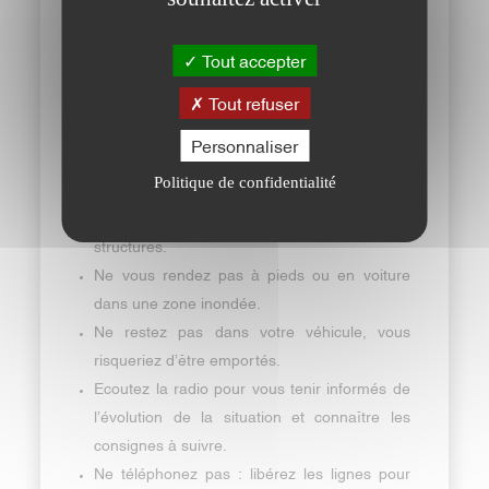
les signalisations de danger et déviations
mises en place.
Tout accepter
Attendre les secours dans les meilleures
Tout refuser
conditions
Personnaliser
N’allez pas chercher vos enfants à l’école ou
Politique de confidentialité
à la crèche-halte garderie ; ils seront pris en
charge par les responsables de ces
structures.
Ne vous rendez pas à pieds ou en voiture
dans une zone inondée.
Ne restez pas dans votre véhicule, vous
risqueriez d’être emportés.
Ecoutez la radio pour vous tenir informés de
l’évolution de la situation et connaître les
consignes à suivre.
Ne téléphonez pas : libérez les lignes pour