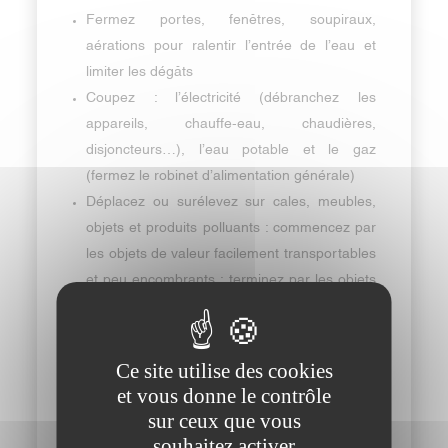
Fermez portes, fenêtres, soupiraux,
aérations pour ralentir l’entrée de l’eau et
limiter les dégâts
Coupez : l’électricité (débranchez les
appareils, chauffe-eau, chaudières,
disjoncteurs…), l’eau potable et le gaz
(fermez le robinet d’alimentation générale)
Déplacez ou surélevez sur cales, meubles,
objets et produits polluants : commencez par
les objets de valeur facilement transportables
et peu encombrants ; terminez par les objets
ou meubles lourds de moindre valeur.
Montez dans les étages avec eau potable,
papiers d’identité, lampes de poche, poste de
Ce site utilise des cookies
radio, médicaments, vêtements chauds.
et vous donne le contrôle
Si vous devez vous déplacer, évitez
sur ceux que vous
absolument les routes inondées, respectez
souhaitez activer