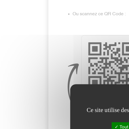
Ou scannez ce QR Code :
Ce site utilise d
Tout